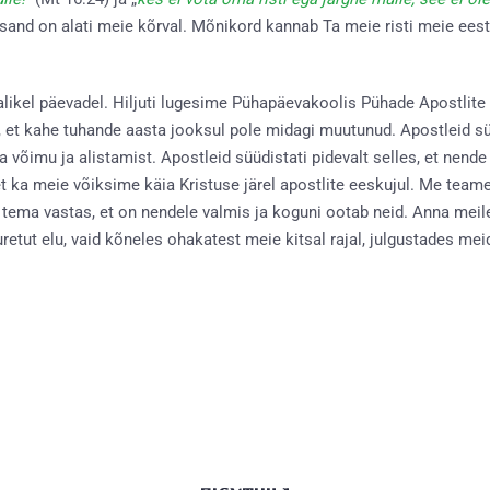
nd on alati meie kõrval. Mõnikord kannab Ta meie risti meie eest
halikel päevadel. Hiljuti lugesime Pühapäevakoolis Pühade Apostlit
, et kahe tuhande aasta jooksul pole midagi muutunud. Apostleid süü
võimu ja alistamist. Apostleid süüdistati pidevalt selles, et nende 
et ka meie võiksime käia Kristuse järel apostlite eeskujul. Me teame
 tema vastas, et on nendele valmis ja koguni ootab neid. Anna meil
retut elu, vaid kõneles ohakatest meie kitsal rajal, julgustades mei