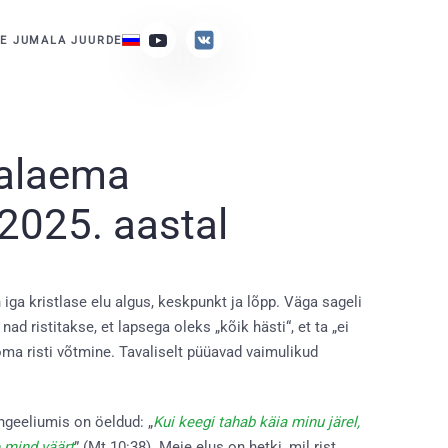
E JUMALA JUURDE
malaema
2025. aastal
ga kristlase elu algus, keskpunkt ja lõpp. Väga sageli
ad ristitakse, et lapsega oleks „kõik hästi“, et ta „ei
 oma risti võtmine. Tavaliselt püüavad vaimulikud
angeeliumis on öeldud: „
Kui keegi tahab käia minu järel,
e mind väärt
” (Mt 10:38). Meie elus on hetki, mil rist