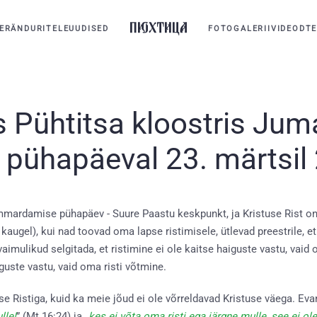
ERÄNDURITELE
UUDISED
FOTOGALERII
VIDEOD
TE
us Pühtitsa kloostris Ju
pühapäeval 23. märtsil 
mmardamise pühapäev - Suure Paastu keskpunkt, ja Kristuse Rist on i
kaugel), kui nad toovad oma lapse ristimisele, ütlevad preestrile, et n
vaimulikud selgitada, et ristimine ei ole kaitse haiguste vastu, vaid
iguste vastu, vaid oma risti võtmine.
use Ristiga, kuid ka meie jõud ei ole võrreldavad Kristuse väega. Ev
lle!
” (Mt 16:24) ja „
kes ei võta oma risti ega järgne mulle, see ei ol