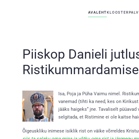
AVALEHT
KLOOSTER
PALV
Skip to main content
Piiskop Danieli jutl
Ristikummardamise 
Isa, Poja ja Püha Vaimu nimel. Ristiku
vanemad (tihti ka need, kes on Kirikust 
jääks haigeks“ jne. Tavaliselt püüavad 
selgitada, et Ristimine ei ole kaitse ha
Õigeuskliku inimese isiklik rist on väike võrreldes Krist
siis ta salaku oma mina ja võtku oma rist ja järgnegu mu