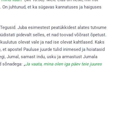
. On juhtunud, et ka sügavas kannatuses ja haiguses
e Tegusid. Juba esimestest peatükkidest alates tutvume
distati pidevalt selles, et nad toovad võõrast õpetust.
kuulutus olevat vale ja nad ise olevat kahtlased. Kaks
, et apostel Pauluse juurde tulid inimesed ja hoiatasid
egi, Jumal, sarnast indu, usku ja armastust Jumala
d sõnadega: „
Ja vaata, mina olen iga päev teie juures