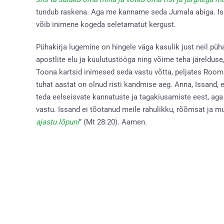
tundub raskena. Aga me kanname seda Jumala abiga. Issa
võib inimene kogeda seletamatut kergust.
Pühakirja lugemine on hingele väga kasulik just neil pü
apostlite elu ja kuulutustööga ning võime teha järelduse
Toona kartsid inimesed seda vastu võtta, peljates Rooma 
tuhat aastat on olnud risti kandmise aeg. Anna, Issand, 
teda eelseisvate kannatuste ja tagakiusamiste eest, aga
vastu. Issand ei tõotanud meile rahulikku, rõõmsat ja mu
ajastu lõpuni
” (Mt 28:20). Aamen.