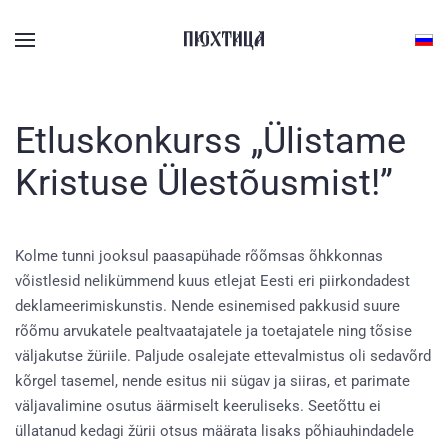
Skip to main content
Etluskonkurss „Ülistame
Kristuse Ülestõusmist!”
Kolme tunni jooksul paasapühade rõõmsas õhkkonnas
võistlesid nelikümmend kuus etlejat Eesti eri piirkondadest
deklameerimiskunstis. Nende esinemised pakkusid suure
rõõmu arvukatele pealtvaatajatele ja toetajatele ning tõsise
väljakutse žüriile. Paljude osalejate ettevalmistus oli sedavõrd
kõrgel tasemel, nende esitus nii sügav ja siiras, et parimate
väljavalimine osutus äärmiselt keeruliseks. Seetõttu ei
üllatanud kedagi žürii otsus määrata lisaks põhiauhindadele