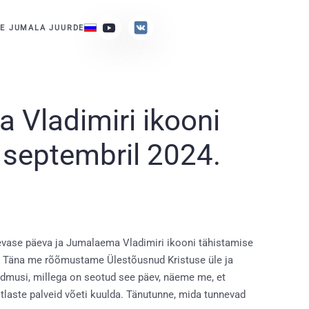
E JUMALA JUURDE
 Vladimiri ikooni
. septembril 2024.
äevase päeva ja Jumalaema Vladimiri ikooni tähistamise
st. Täna me rõõmustame Ülestõusnud Kristuse üle ja
dmusi, millega on seotud see päev, näeme me, et
tlaste palveid võeti kuulda. Tänutunne, mida tunnevad