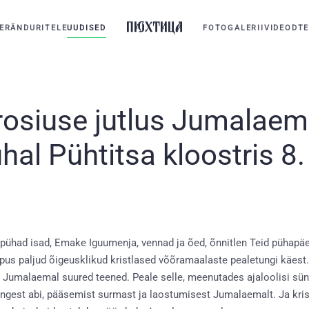
ERÄNDURITELE
UUDISED
FOTOGALERII
VIDEOD
TE
rosiuse jutlus Jumalaema
al Pühtitsa kloostris 8
id pühad isad, Emake Iguumenja, vennad ja õed, õnnitlen Teid pühap
lõpus paljud õigeusklikud kristlased võõramaalaste pealetungi käe
Jumalaemal suured teened. Peale selle, meenutades ajaloolisi sün
ingest abi, pääsemist surmast ja laostumisest Jumalaemalt. Ja kris