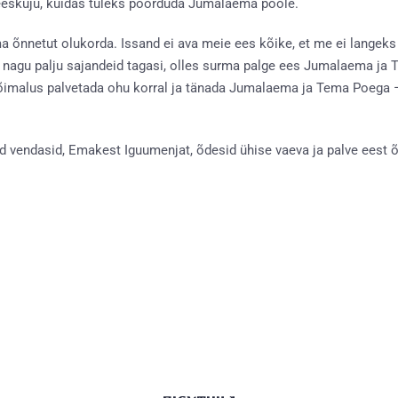
eeskuju, kuidas tuleks pöörduda Jumalaema poole.
õnnetut olukorda. Issand ei ava meie ees kõike, et me ei langeks
 nagu palju sajandeid tagasi, olles surma palge ees Jumalaema ja 
 võimalus palvetada ohu korral ja tänada Jumalaema ja Tema Poega
d vendasid, Emakest Iguumenjat, õdesid ühise vaeva ja palve eest õ