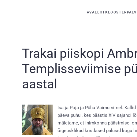
AVALEHT
KLOOSTER
PALV
Skip to main content
Trakai piiskopi Amb
Templisseviimise püh
aastal
Isa ja Poja ja Püha Vaimu nimel. Kall
päeva puhul, kes päästis XIV sajandi 
mäletame, et inimkonna päästmisel on 
õigeusklikud kristlased palusid kogu h