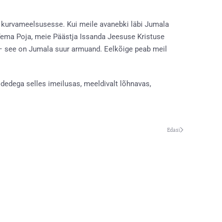
 kurvameelsusesse. Kui meile avanebki läbi Jumala
Tema Poja, meie Päästja Issanda Jeesuse Kristuse
 – see on Jumala suur armuand. Eelkõige peab meil
dedega selles imeilusas, meeldivalt lõhnavas,
Edasi