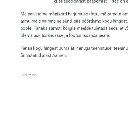
kristlased pärast pääsemist – see on 
Me palvetame mõnikord harjumuse tõttu, mõistmata oma 
armu meie vaimne seisund, siis pöördume kogu hingest,
poole. Tahaks samuti kõigile meelde tuletada seda, et
olema usk Issandasse ja lootus Issanda peale.
Tänan kogu hingest Jumalat, minuga teenistusel teeninu
õnnistatud aias! Aamen.
Eelmine