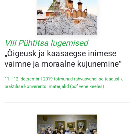
VIII Pühtitsa lugemised
„Õigeusk ja kaasaegse inimese
vaimne ja moraalne kujunemine“
11.–12. detsembril 2019 toimunud rahvusvahelise teaduslik-
praktilise konverentsi materjalid (pdf vene keeles)