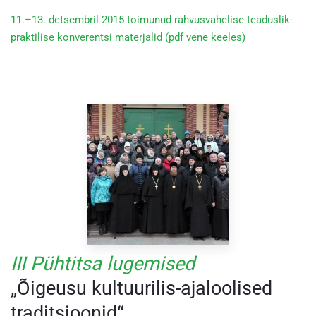
11.–13. detsembril 2015 toimunud rahvusvahelise teaduslik-
praktilise konverentsi materjalid (pdf vene keeles)
III Pühtitsa lugemised
„Õigeusu kultuurilis-ajaloolised
traditsioonid“