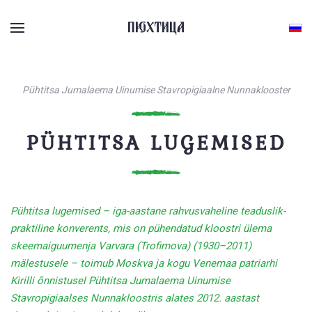
Skip to main content
Pühtitsa Jumalaema Uinumise Stavropigiaalne Nunnaklooster
PÜHTITSA LUGEMISED
Pühtitsa lugemised – iga-aastane rahvusvaheline teaduslik-
praktiline konverents, mis on pühendatud kloostri ülema
skeemaiguumenja Varvara (Trofimova) (1930–2011)
mälestusele – toimub Moskva ja kogu Venemaa patriarhi
Kirilli õnnistusel Pühtitsa Jumalaema Uinumise
Stavropigiaalses Nunnakloostris alates 2012. aastast